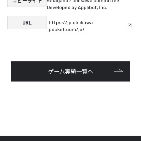
©nagano / chiikawa committee　
コピーライト
Developed by Applibot, Inc.
https://jp.chiikawa-
URL
pocket.com/ja/
ゲーム実績一覧へ