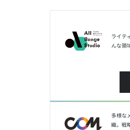
ライテ
んな領
多様な
織。戦