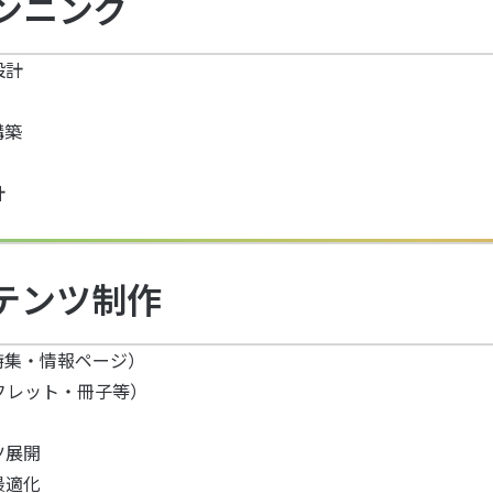
ンニング
設計
構築
計
テンツ制作
特集・情報ページ）
フレット・冊子等）
ツ展開
最適化