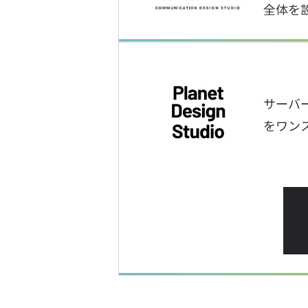
全体を
サーバ
をワン