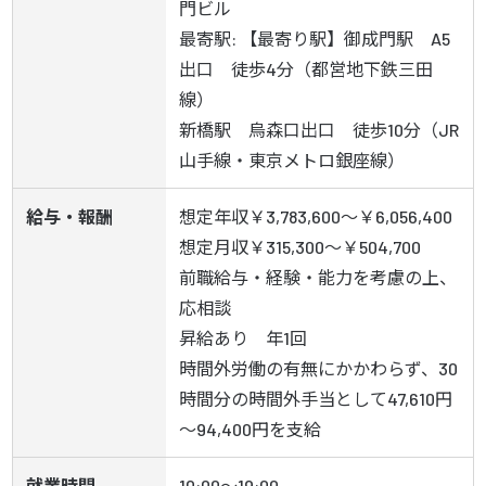
門ビル

最寄駅: 【最寄り駅】御成門駅　A5
出口　徒歩4分（都営地下鉄三田
線）

新橋駅　烏森口出口　徒歩10分（JR
山手線・東京メトロ銀座線）
給与・報酬
想定年収￥3,783,600～￥6,056,400

想定月収￥315,300～￥504,700

前職給与・経験・能力を考慮の上、
応相談

昇給あり　年1回

時間外労働の有無にかかわらず、30
時間分の時間外手当として47,610円
～94,400円を支給
就業時間
10:00～19:00
