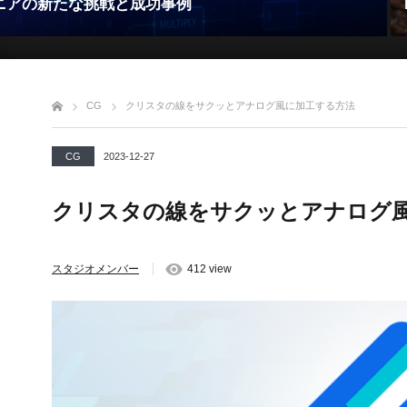
ニアの新たな挑戦と成功事例
CG
クリスタの線をサクッとアナログ風に加工する方法
CG
2023-12-27
クリスタの線をサクッとアナログ
スタジオメンバー
412 view