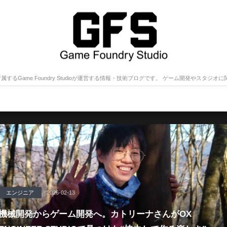
udiosに所属するGame Foundry Studioが運営する情報・技術ブログです。 ゲーム開発やス
エンジニア
2026-02-13
機械開発からゲーム開発へ。カトリーナさんがOX