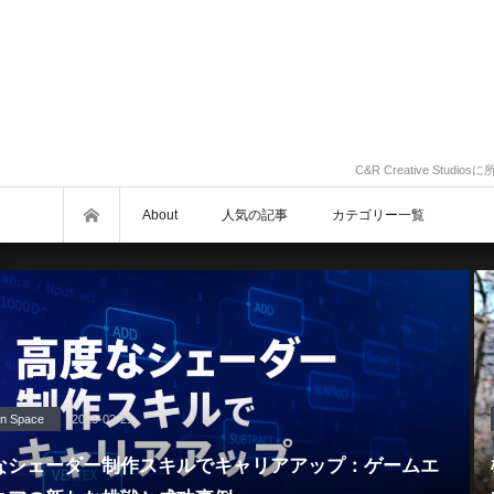
C&R Creative St
About
人気の記事
カテゴリー一覧
n Space
2025-02-21
なシェーダー制作スキルでキャリアアップ：ゲームエ