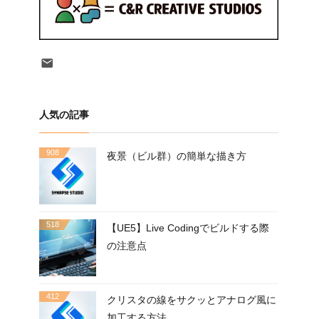
Contact
人気の記事
908
夜景（ビル群）の簡単な描き方
518
【UE5】Live Codingでビルドする際
の注意点
412
クリスタの線をサクッとアナログ風に
加工する方法