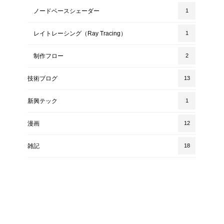
ノードベースシェーダー
1
レイトレーシング（Ray Tracing）
1
制作フロー
2
技術ブログ
13
新興テック
1
漫画
12
雑記
18