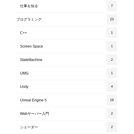
仕事を知る
7
プログラミング
23
C++
1
Screen Space
1
StateMachine
2
UMG
1
Unity
4
Unreal Engine 5
19
Webサーバー入門
2
シェーダー
2