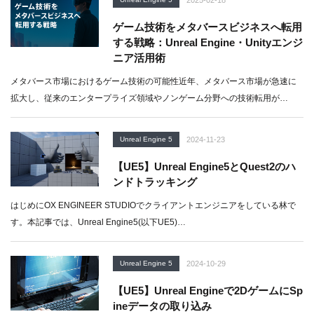
2025-02-18
ゲーム技術をメタバースビジネスへ転用
する戦略：Unreal Engine・Unityエンジ
ニア活用術
メタバース市場におけるゲーム技術の可能性近年、メタバース市場が急速に
拡大し、従来のエンタープライズ領域やノンゲーム分野への技術転用が…
Unreal Engine 5
2024-11-23
【UE5】Unreal Engine5とQuest2のハ
ンドトラッキング
はじめにOX ENGINEER STUDIOでクライアントエンジニアをしている林で
す。本記事では、Unreal Engine5(以下UE5)…
Unreal Engine 5
2024-10-29
【UE5】Unreal Engineで2DゲームにSp
ineデータの取り込み