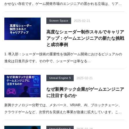
かせない存在です。ゲーム開発市場のエンジニアの置かれる立場は、リア
ル…
Screen Space
2025-02-21
高度なシェーダー制作スキルでキャリア
アップ：ゲームエンジニアの新たな挑戦
と成功事例
1. 導入部：シェーダー技術の重要性を強調ゲーム開発におけるビジュアルの
進化は日進月歩です。その中で、シェーダーは単なる…
Unreal Engine 5
2025-02-21
なぜ新興テック企業がゲームエンジニア
に注目するのか
新興テクノロジー分野では、メタバース、VR/AR、AI、ブロックチェーン、
クラウドゲームなど、次世代を見据えた事業が急速に拡大しています。こ…
Unreal Engine 5