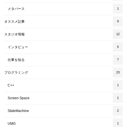
メタバース
1
オススメ記事
9
スタジオ情報
12
インタビュー
5
仕事を知る
7
プログラミング
23
C++
1
Screen Space
1
StateMachine
2
UMG
1