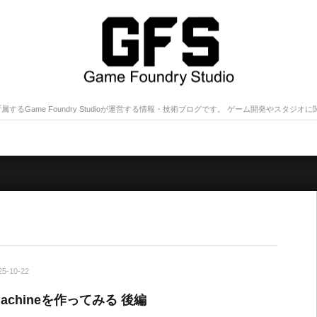
udiosに所属するGame Foundry Studioが運営する情報・技術ブログです。 ゲーム開発やス
25-10-22
teMachineを作ってみる 後編