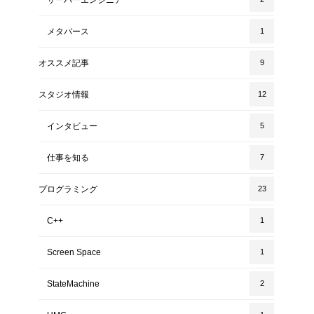
メタバース
1
オススメ記事
9
スタジオ情報
12
インタビュー
5
仕事を知る
7
プログラミング
23
C++
1
Screen Space
1
StateMachine
2