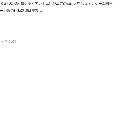
NEER STUDIO所属クライアントエンジニアの新山と申します。ゲーム開発
ーや敵の行動制御は非常…
ページに戻る