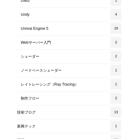
UMG
1
Unity
4
Unreal Engine 5
19
Webサーバー入門
2
シェーダー
2
ノードベースシェーダー
1
レイトレーシング（Ray Tracing）
1
制作フロー
2
技術ブログ
13
新興テック
1