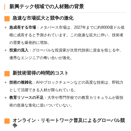
新興テック領域での人材難の背景
急速な市場拡大と競争の激化
急成長する市場
：メタバース市場は、2027年までに約8000億ドル規
模に成長すると予測されています。この急速な拡大に伴い、技術者
の需要も爆発的に増加。
投資の流入
：グローバルな投資家が次世代技術に資金を投じる中、
優秀なエンジニアの奪い合いが激化。
新技術習得の時間的コスト
技術の複雑化
：AIやブロックチェーンなどの高度な技術は、即戦力
として活躍できる人材が限られている。
教育リソースの不足
：大学や専門学校での教育カリキュラムが新技
術の急速な進化に追いついていない。
オンライン・リモートワーク普及によるグローバル競
争