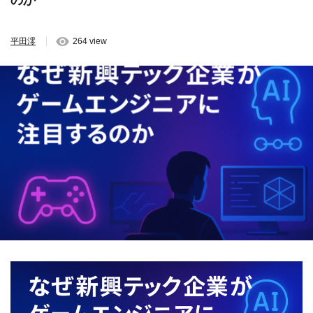
のか
平田澪
264 view