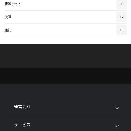
新興テック
1
漫画
12
雑記
18
運営会社
サービス