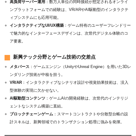
高負荷サーバー運用
：数万人単位の同時接続が想定されるオンライ
ンプラットフォームでの経験は、VR/ARやAI駆動型のインタラクテ
ィブシステムにも応用可能。
インタラクティブなUI/UX構築
：ゲーム特有のユーザーフレンドリー
で魅力的なインターフェースデザインは、次世代デジタル体験のコ
ア要素。
新興テック分野とゲーム技術の交差点
メタバース
：ゲームエンジン（UnityやUnreal Engine）を用いた3Dレ
ンダリング技術が中核を担う。
VR/AR
：インタラクティブなシナリオ設計や視覚効果技術は、没入
型体験の実現に欠かせない。
AI駆動型コンテンツ
：ゲームAIの開発経験は、次世代のインテリジ
ェントなシステム構築に直結。
ブロックチェーンゲーム
：スマートコントラクトや分散型台帳の設
計スキルは、新興領域でのトランザクション処理に強みを発揮。