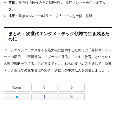
背景
：社内技術勉強会を定期開催し、既存メンバーをスキルアッ
プ。
成果
：既存メンバーの成長で、求人ニーズを大幅に軽減。
まとめ：次世代エンタメ・テック領域で生き残るた
めに
ゲームエンジニアのスキルを最大限に活用するためには「外部ネットワ
ークの活用」「環境整備」「ブランド発信」「スキル教育」という4つ
の軸で戦略を立てることが重要です。これらの取り組みを通じて、新興
テック市場での競争優位を築き、次世代の事業拡大を実現しましょう。
Tweets
0
0
Twitter
Facebook
はてなブッ