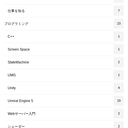
仕事を知る
7
プログラミング
23
C++
1
Screen Space
1
StateMachine
2
UMG
1
Unity
4
Unreal Engine 5
19
Webサーバー入門
2
シェーダー
2