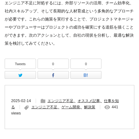
エンジニア不足に対処するには、外部リソースの活用、チーム効率化、
社内スキルアップ、そして長期的な人材育成という多角的なアプローチ
が必要です。これらの施策を実行することで、プロジェクトマネージャ
ーやプロデューサーはプロジェクトの成功を確実にする道筋を描くこと
ができます。次のアクションとして、自社の現状を分析し、最適な解決
策を検討してみてください。
Tweets
0
0
Twitter
Facebook
はてなブッ
2025-02-14
エンジニア不足
オススメ記事
仕事を知
る
エンジニア不足
ゲーム開発
解決策
441
views