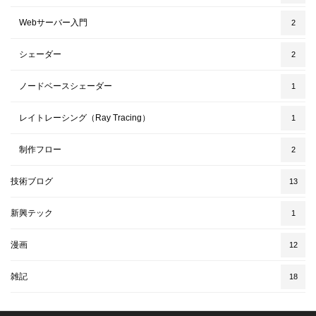
Webサーバー入門
2
シェーダー
2
ノードベースシェーダー
1
レイトレーシング（Ray Tracing）
1
制作フロー
2
技術ブログ
13
新興テック
1
漫画
12
雑記
18