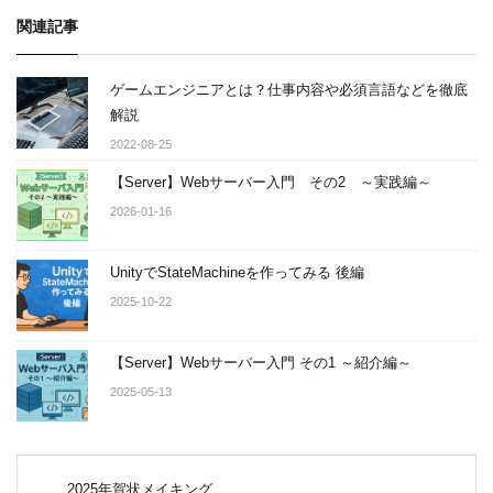
関連記事
ゲームエンジニアとは？仕事内容や必須言語などを徹底
解説
2022-08-25
【Server】Webサーバー入門 その2 ～実践編～
2026-01-16
UnityでStateMachineを作ってみる 後編
2025-10-22
【Server】Webサーバー入門 その1 ～紹介編～
2025-05-13
2025年賀状メイキング